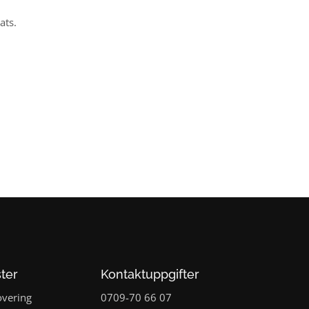
ats.
ster
Kontaktuppgifter
overing
0709-70 66 07