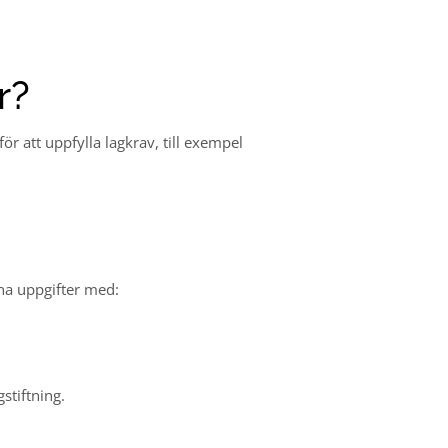
r?
ör att uppfylla lagkrav, till exempel
ina uppgifter med:
stiftning.