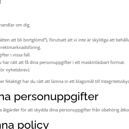
ehandlar om dig.
ten att bli bortglömd”), förutsatt att vi inte är skyldiga att behåll
irektmarknadsföring.
er i vissa fall.
u har rätt att få dina personuppgifter i ett maskinläsbart format.
för nyhetsbrev).
r felaktigt har du rätt att lämna in ett klagomål till Integritetss
ina personuppgifter
a åtgärder för att skydda dina personuppgifter från obehörig åtko
nna policy