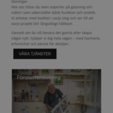
lösningar.
Hos oss hittar du även experter på glasning och
måleri som säkerställer både funktion och estetik.
Vi arbetar med kvalitet i varje steg och ser till att
varje projekt blir långsiktigt hållbart.
Oavsett om du vill bevara det gamla eller skapa
något nytt, hjälper vi dig hela vägen – med hantverk,
erfarenhet och känsla för detaljer.
VÅRA TJÄNSTER
Fönsterrenovering
Återställ dina fönster med precision och
kärlek.
Vi bevarar husets charm och sparar både
energi och pengar.