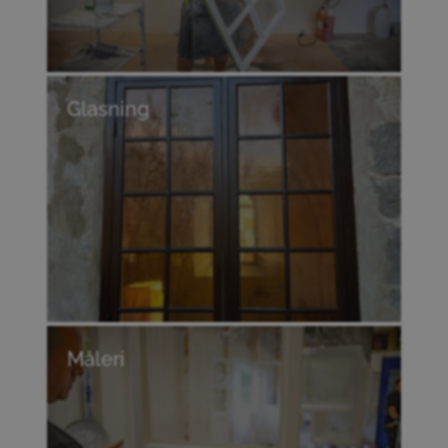
Glasning
Nya glas eller reparation – vi fixar det.
Moderna lösningar med traditionellt hantverk.
Måleri
Professionellt måleri för ett hållbart resultat.
Invändigt och utvändigt – alltid med fokus på
detaljer.