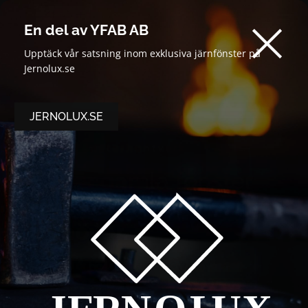
×
En del av YFAB AB
Upptäck vår satsning inom exklusiva järnfönster på
Jernolux.se
JERNOLUX.SE
Ystad Fönsterhantverk
Vi ger gamla fönster
den kärlek de
behöver.
I över 30 år har vi bevarat och förnyat fönster i
hela Skåne – med genuint hantverk, omsorg om
detaljer och respekt för byggnadens själ.