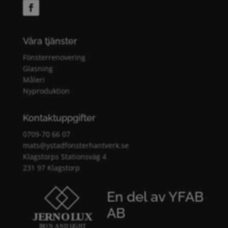
Våra tjänster
Fönsterrenovering
Glasning
Måleri
Nyproduktion
Kontaktuppgifter
0709-70 66 07
mats@ystadfonsterhantverk.se
Klagstorps Stationsväg 4
231 97 Klagstorp
En del av YFAB
AB