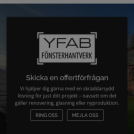
Skicka en offertförfrågan
Vi hjälper dig gärna med en skräddarsydd
lösning för just ditt projekt – oavsett om det
gäller renovering, glasning eller nyproduktion.
RING OSS
MEJLA OSS