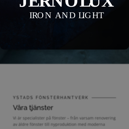
OM OSS
VÅRA TJÄNSTER
YSTADS FÖNSTERHANTVERK
Våra tjänster
Vi är specialister på fönster – från varsam renovering
av äldre fönster till nyproduktion med moderna